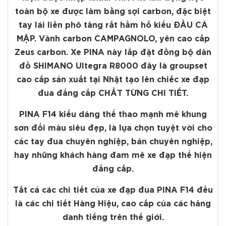
toàn bộ xe được làm bằng sợi carbon, đặc biệt
tay lái liền phô tăng rất hầm hố kiểu ĐẦU CÁ
MẬP. Vành carbon CAMPAGNOLO, yên cao cấp
Zeus carbon. Xe PINA này lắp đặt đồng bộ dàn
đồ SHIMANO Ultegra R8000 đây là groupset
cao cấp sản xuất tại Nhật tạo lên chiếc xe đạp
đua đẳng cấp CHẤT TỪNG CHI TIẾT.
PINA F14 kiểu dáng thể thao mạnh mẽ khung
sơn đổi màu siêu đẹp, là lựa chọn tuyệt vời cho
các tay đua chuyên nghiệp, bán chuyên nghiệp,
hay những khách hàng đam mê xe đạp thể hiện
đẳng cấp.
Tất cả các chi tiết của xe đạp đua PINA F14 đều
là các chi tiết Hàng Hiệu, cao cấp của các hãng
danh tiếng trên thế giới.