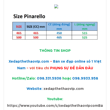
THÔNG TIN SHOP
Xedapthethaovip.com
–
Bán xe đạp online số 1 Việt
Nam
– với tiêu chí
PHỤNG SỰ ĐỂ
DẪN ĐẦU
Hotline/Zalo:
098.331.5936
hoặc
098.9933.958
Website:
xedapthethaovip.com
Youtube:
https://www.youtube.com/c/xedapthethaovipcomBá