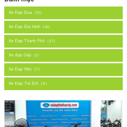
Xe Đạp Đua
(51)
Xe Đạp Địa Hình
(41)
Xe Đạp Thành Phố
(27)
Xe đạp Gấp
(1)
Xe Đạp Mini
(7)
Xe Đạp Trẻ Em
(5)