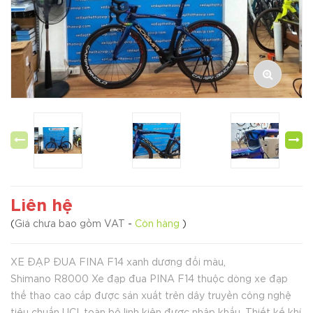
Liên hệ
(
Giá chưa bao gồm VAT
-
Còn hàng
)
XE ĐẠP ĐUA FINA F14 xanh dương đổi màu,
Shimano R8000 Xe đạp đua PINA F14 thuộc dòng xe đạp
thể thao cao cấp được sản xuất trên dây truyền công nghệ