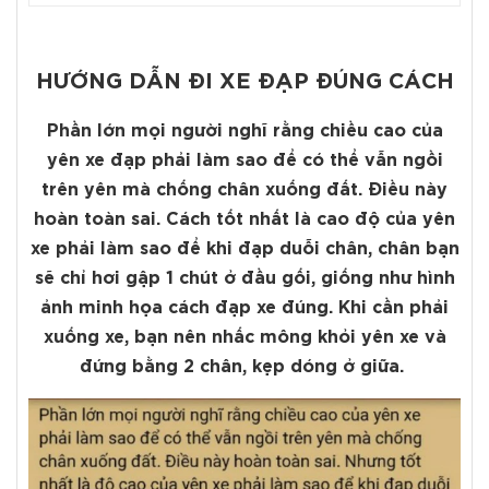
HƯỚNG DẪN ĐI XE ĐẠP ĐÚNG CÁCH
Phần lớn mọi người nghĩ rằng chiều cao của
yên xe đạp phải làm sao để có thể vẫn ngồi
trên yên mà chống chân xuống đất. Điều này
hoàn toàn sai. Cách tốt nhất là cao độ của yên
xe phải làm sao để khi đạp duỗi chân, chân bạn
sẽ chỉ hơi gập 1 chút ở đầu gối, giống như hình
ảnh minh họa cách đạp xe đúng. Khi cần phải
xuống xe, bạn nên nhấc mông khỏi yên xe và
đứng bằng 2 chân, kẹp dóng ở giữa.