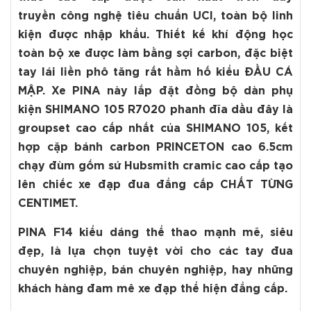
truyền công nghệ tiêu chuẩn UCI, toàn bộ linh
kiện được nhập khẩu. Thiết kế khí động học
toàn bộ xe được làm bằng sợi carbon, đặc biệt
tay lái liền phô tăng rất hầm hố kiểu ĐẦU CÁ
MẬP. Xe PINA này lắp đặt đồng bộ dàn phụ
kiện SHIMANO 105 R7020 phanh đĩa dầu đây là
groupset cao cấp nhất của SHIMANO 105, kết
hợp cặp bánh carbon PRINCETON cao 6.5cm
chạy đùm gốm sứ Hubsmith cramic cao cấp tạo
lên chiếc xe đạp đua đẳng cấp CHẤT TỪNG
CENTIMET.
PINA F14 kiểu dáng thể thao mạnh mẽ, siêu
đẹp, là lựa chọn tuyệt vời cho các tay đua
chuyên nghiệp, bán chuyên nghiệp, hay những
khách hàng đam mê xe đạp thể hiện đẳng cấp.