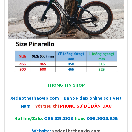
THÔNG TIN SHOP
Xedapthethaovip.com
–
Bán xe đạp online số 1 Việt
Nam
– với tiêu chí
PHỤNG SỰ ĐỂ
DẪN ĐẦU
Hotline/Zalo:
098.331.5936
hoặc
098.9933.958
Website:
xedapthethaovip.com