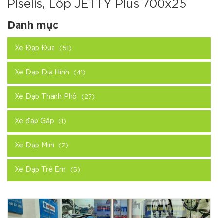
Plselis, Lốp JETTY Plus 700x25
Danh mục
Xe Đạp Đua
(51)
Xe Đạp Địa Hình
(41)
Xe Đạp Thành Phố
(27)
Xe đạp Gấp
(1)
Xe Đạp Mini
(7)
Xe Đạp Trẻ Em
(5)