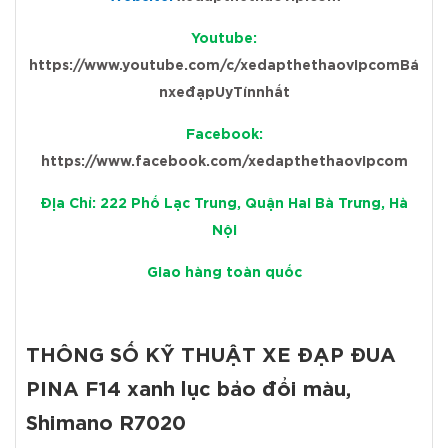
Youtube:
https://www.youtube.com/c/xedapthethaovipcomBá
nxeđạpUyTínnhất
Facebook:
https://www.facebook.com/xedapthethaovipcom
Địa Chỉ: 222 Phố Lạc Trung, Quận Hai Bà Trưng, Hà
Nội
Giao hàng toàn quốc
THÔNG SỐ KỸ THUẬT XE ĐẠP ĐUA
PINA F14 xanh lục bảo đổi màu,
Shimano R7020