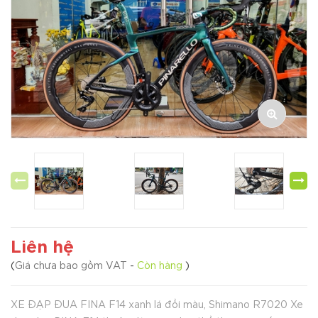
Liên hệ
(
Giá chưa bao gồm VAT
-
Còn hàng
)
XE ĐẠP ĐUA FINA F14 xanh lá đổi màu, Shimano R7020 Xe